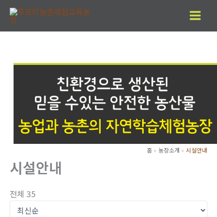
콘
텐
츠
로
건
너
뛰
기
홈
농장소개
시설안내
시설안내
전체 35