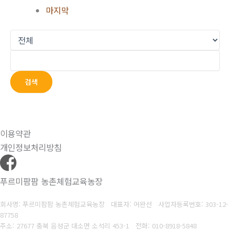
마지막
검색
이용약관
개인정보처리방침
푸르미팜팜 농촌체험교육농장
회사명: 푸르미팜팜 농촌체험교육농장 대표자: 어완선
사업자등록번호:
303-12-
87758
주소: 27677 충북 음성군 대소면 소석리 453-1
전화:
010-8918-5848