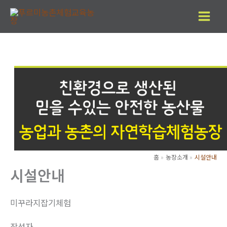
콘
텐
츠
로
건
너
뛰
기
홈
농장소개
시설안내
시설안내
미꾸라지잡기체험
작성자