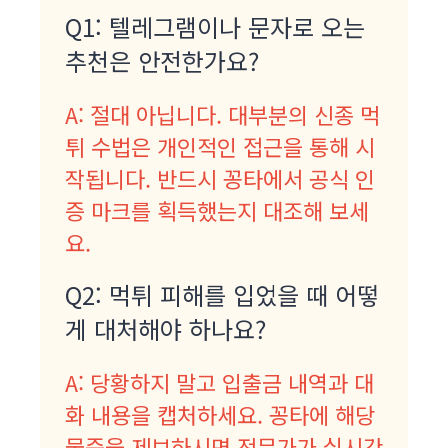
Q1: 텔레그램이나 문자로 오는
추천은 안전한가요?
A: 절대 아닙니다. 대부분의 신종 먹
튀 수법은 개인적인 접근을 통해 시
작됩니다. 반드시 꽁타에서 공식 인
증 마크를 획득했는지 대조해 보세
요.
Q2: 먹튀 피해를 입었을 때 어떻
게 대처해야 하나요?
A: 당황하지 말고 입출금 내역과 대
화 내용을 캡처하세요. 꽁타에 해당
물증을 제보하시면 전문가가 실시간