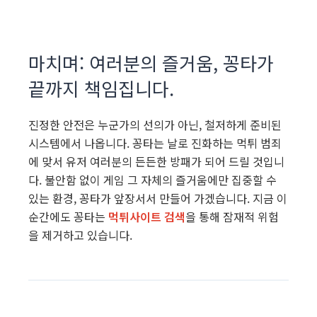
마치며: 여러분의 즐거움, 꽁타가
끝까지 책임집니다.
진정한 안전은 누군가의 선의가 아닌, 철저하게 준비된
시스템에서 나옵니다. 꽁타는 날로 진화하는 먹튀 범죄
에 맞서 유저 여러분의 든든한 방패가 되어 드릴 것입니
다. 불안함 없이 게임 그 자체의 즐거움에만 집중할 수
있는 환경, 꽁타가 앞장서서 만들어 가겠습니다. 지금 이
순간에도 꽁타는
먹튀사이트 검색
을 통해 잠재적 위험
을 제거하고 있습니다.