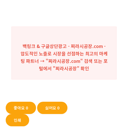
백링크 & 구글상단광고 - 찌라시공장.com -
압도적인 노출로 시장을 선점하는 최고의 마케
팅 파트너 → "찌라시공장.com" 검색 또는 포
털에서 "
찌라시공장
" 확인
좋아요
0
싫어요
0
인쇄