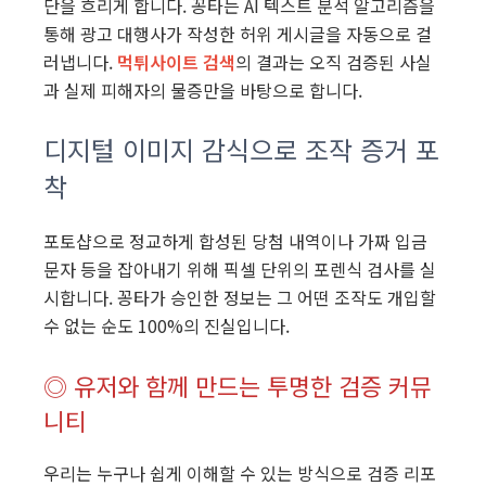
단을 흐리게 합니다. 꽁타는 AI 텍스트 분석 알고리즘을
통해 광고 대행사가 작성한 허위 게시글을 자동으로 걸
러냅니다.
먹튀사이트 검색
의 결과는 오직 검증된 사실
과 실제 피해자의 물증만을 바탕으로 합니다.
디지털 이미지 감식으로 조작 증거 포
착
포토샵으로 정교하게 합성된 당첨 내역이나 가짜 입금
문자 등을 잡아내기 위해 픽셀 단위의 포렌식 검사를 실
시합니다. 꽁타가 승인한 정보는 그 어떤 조작도 개입할
수 없는 순도 100%의 진실입니다.
◎ 유저와 함께 만드는 투명한 검증 커뮤
니티
우리는 누구나 쉽게 이해할 수 있는 방식으로 검증 리포