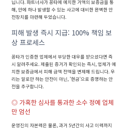
닙니다. 파트너사가 꽁타에 예치한 거액의 보증금을 통
해, 만에 하나 발생할 수 있는 사고에 대비한 완벽한 안
전장치를 마련해 두었습니다.
피해 발생 즉시 지급: 100% 책임 보
상 프로세스
꽁타가 인증한 업체에서 부당한 대우를 받으셨다면 즉
시 알려주세요. 제출된 증거가 확인되는 즉시, 업체가 예
치한 보증금에서 피해 금액 전액을 변제해 드립니다. 우
리는 말로만 하는 안전이 아닌, '현금'으로 증명하는 안
전을 추구합니다.
◎ 가혹한 심사를 통과한 소수 정예 업체
만 엄선
운영진의 자본력은 물론, 과거 5년간의 사고 이력까지