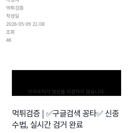
먹튀검증
작성일
2026-05-09 21:08
조회
46
브라우저가 영상을 지원하지 않습니다.
먹튀검증 | ✅구글검색 꽁타✅ 신종
수법, 실시간 검거 완료