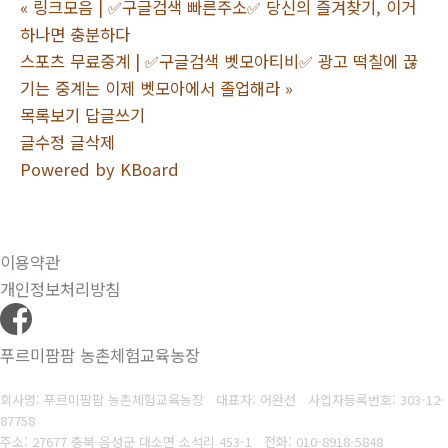
«
링크모음 | ✅구글검색 빠른주소✅ 당신의 즐겨찾기, 이거
하나면 충분하다
스포츠 무료중계 | ✅구글검색 벳모아티비✅ 광고 떡칠에 끊
기는 중계는 이제 벳모아에서 졸업해라
»
목록보기
답글쓰기
글수정
글삭제
Powered by KBoard
이용약관
개인정보처리방침
푸르미팜팜 농촌체험교육농장
회사명: 푸르미팜팜 농촌체험교육농장 대표자: 어완선
사업자등록번호:
303-12-
87758
주소: 27677 충북 음성군 대소면 소석리 453-1
전화:
010-8918-5848