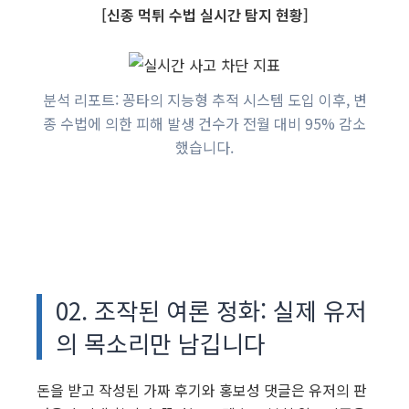
[신종 먹튀 수법 실시간 탐지 현황]
분석 리포트: 꽁타의 지능형 추적 시스템 도입 이후, 변
종 수법에 의한 피해 발생 건수가 전월 대비 95% 감소
했습니다.
02. 조작된 여론 정화: 실제 유저
의 목소리만 남깁니다
돈을 받고 작성된 가짜 후기와 홍보성 댓글은 유저의 판