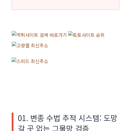
01. 변종 수법 추적 시스템: 도망
갈 곳 없는 그물망 검증