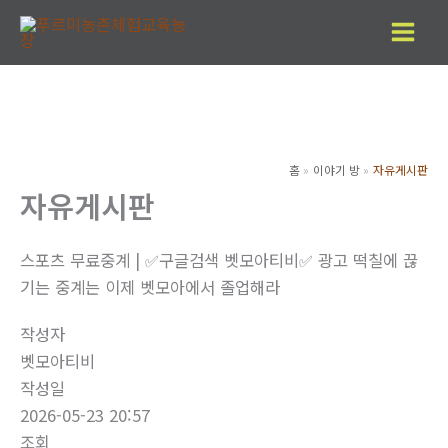
콘
텐
츠
로
건
너
홈
이야기 방
자유게시판
뛰
자유게시판
기
스포츠 무료중계 | ✅구글검색 벳모아티비✅ 광고 떡칠에 끊
기는 중계는 이제 벳모아에서 졸업해라
작성자
벳모아티비
작성일
2026-05-23 20:57
조회