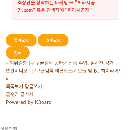
최상단을 장악하는 마케팅 → "찌라시공
장.com" 혹은 검색창에 "
찌라시공장
"
좋아요
0
싫어요
0
인쇄
«
먹튀검증 | ✅구글검색 꽁타✅ 신종 수법, 실시간 검거
빨간비디오 | ✅구글검색 빠른주소✅ 오늘 밤 BJ 하이라이트
»
목록보기
답글쓰기
글수정
글삭제
Powered by KBoard
이용약관