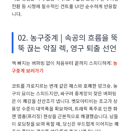
전환 등 시청에 필수적인 컨트롤 UI만 순수하게 반응합
니다.
02. 농구중계 | 속공의 흐름을 뚝
뚝 끊는 악질 렉, 영구 퇴출 선언
맥 빠지는 버퍼링 없이 처음부터 끝까지 스피디하게:
농
구중계 보러가기
코트를 가로지르는 번개 같은 패스와 호쾌한 덩크슛. 농
구의 묘미는 스피드지만, 싸구려 중계망의 잦은 버퍼링
은 이 쾌감을 산산조각 냅니다. 벳모아티비는 초고가 상
용망 수준의 대역폭을 확보하여, 트래픽 폭주로 인한 화
면 멈춤(프리징) 현상을 근본적으로 해결했습니다. 남들
이 로딩창을 보며 욕할 때, 당신은 부드럽게 이어지는 쾌