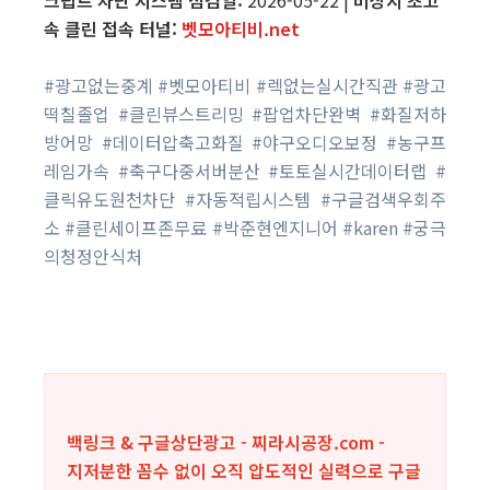
크립트 차단 시스템 점검일:
2026-05-22 |
비상시 초고
속 클린 접속 터널:
벳모아티비.net
#광고없는중계 #벳모아티비 #렉없는실시간직관 #광고
떡칠졸업 #클린뷰스트리밍 #팝업차단완벽 #화질저하
방어망 #데이터압축고화질 #야구오디오보정 #농구프
레임가속 #축구다중서버분산 #토토실시간데이터랩 #
클릭유도원천차단 #자동적립시스템 #구글검색우회주
소 #클린세이프존무료 #박준현엔지니어 #karen #궁극
의청정안식처
백링크 & 구글상단광고 - 찌라시공장.com -
지저분한 꼼수 없이 오직 압도적인 실력으로 구글