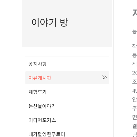
이야기 방
통
공지사항
2
자유게시판
4
체험후기
안
농산물이야기
주
면
미디어포커스
결
내가촬영한푸르미
팀