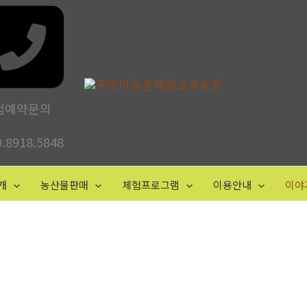
험예약문의
0.8918.5848
개
농산물판매
체험프로그램
이용안내
이야