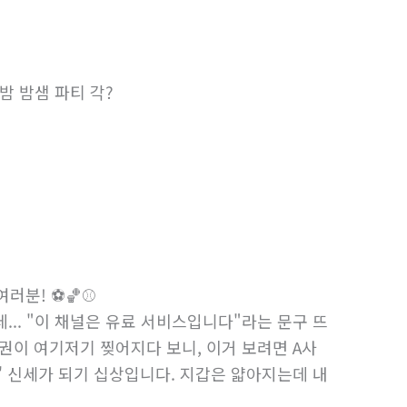
 밤 밤샘 파티 각?
러분! ⚽🏀⚾
데... "이 채널은 유료 서비스입니다"라는 문구 뜨
권이 여기저기 찢어지다 보니, 이거 보려면 A사
민' 신세가 되기 십상입니다. 지갑은 얇아지는데 내