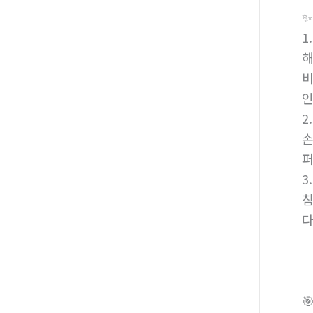
✨
1
해
비
인
2
손
퍼
3
침
다
