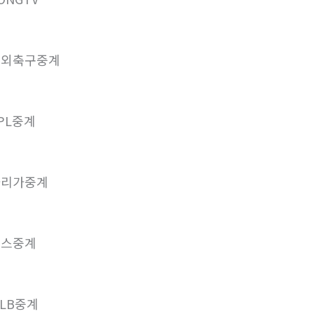
해외축구중계
PL중계
라리가중계
챔스중계
LB중계