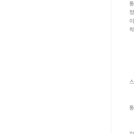
통
청
이
착
T