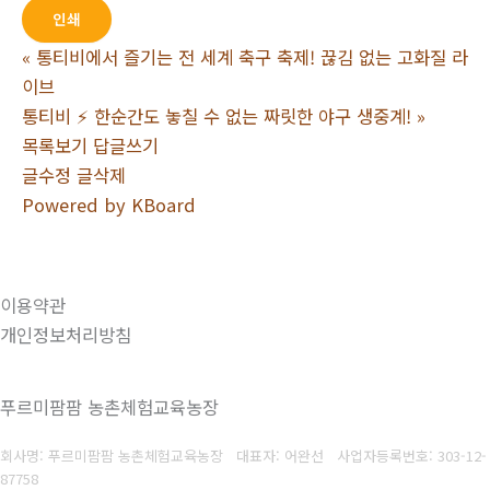
인쇄
«
통티비에서 즐기는 전 세계 축구 축제! 끊김 없는 고화질 라
이브
통티비 ⚡️ 한순간도 놓칠 수 없는 짜릿한 야구 생중계!
»
목록보기
답글쓰기
글수정
글삭제
Powered by KBoard
이용약관
개인정보처리방침
푸르미팜팜 농촌체험교육농장
회사명: 푸르미팜팜 농촌체험교육농장 대표자: 어완선
사업자등록번호:
303-12-
87758