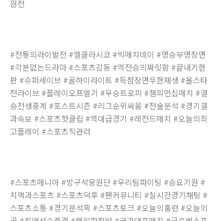
원전
#전통의라이벌전 #엘클라시코 #빅매치데이 #명승부명장면
#각본없는드라마 #스포츠감동 #역전승의짜릿함 #끝내기한
판 #슈퍼세이브 #골하이라이트 #득점장면무한재생 #올스타
전라이브 #플레이오프열기 #우승트로피 #챔피언십매치 #결
승전생중계 #포스트시즌 #리그순위싸움 #전술분석 #경기결
과속보 #스포츠핫클립 #역대급경기 #레전드매치 #오늘의최
고플레이 #스포츠직관러
#스포츠매니아 #방구석응원단 #우리팀파이팅 #승요기원 #
치맥과스포츠 #스포츠덕후 #팬커뮤니티 #실시간경기채팅 #
스포츠소통 #경기분석픽 #스포츠토크 #오늘의홈런 #오늘의
골 #최애선수출격 #해외파활약 #국가대표매치 #글로벌스포