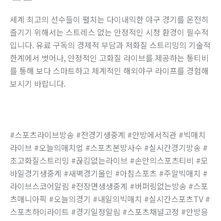
세계 최고의 선수들이 펼치는 다이내믹한 야구 경기를 온전히
즐기기 위해서는 스트레스 없는 안정적인 시청 환경이 필수적
입니다. 유료 구독의 경제적 부담과 저화질 스트리밍의 기술적
한계에서 벗어나, 안정적인 고화질 라이브를 제공하는 통티비
를 통해 보다 스마트하고 체계적인 해외야구 라이프를 경험해
보시기 바랍니다.
#스포츠라이브방송 #전경기생중계 #안방에서직관 #빅매치
라이브 #오늘의매치업 #스포츠본방사수 #실시간경기방송 #
초고화질스트리밍 #끊김없는라이브 #손안의스포츠티비 #모
바일경기생중계 #새벽경기올인 #아침스포츠 #주말빅매치 #
라이브스코어알림 #전장면생생중계 #버퍼링없는방송 #스포
츠매니아픽 #오늘의경기 #내일의빅매치 #실시간스포츠TV #
스포츠하이라이트 #경기일정알림 #스포츠채널고정 #안방응