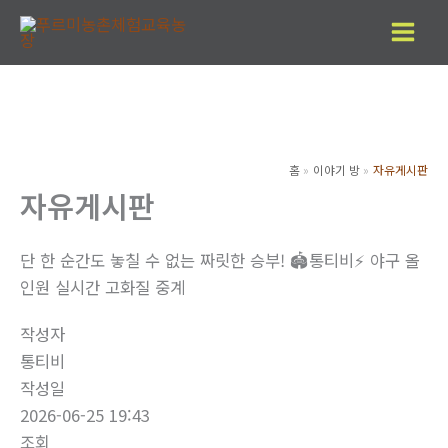
콘
텐
츠
로
건
너
홈
이야기 방
자유게시판
뛰
자유게시판
기
단 한 순간도 놓칠 수 없는 짜릿한 승부! 🏟️통티비⚡️ 야구 올
인원 실시간 고화질 중계
작성자
통티비
작성일
2026-06-25 19:43
조회