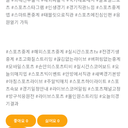
츠 #스포츠스타그램 #인생경기 #경기직관느낌 #스포츠중계
앱 #스마트폰중계 #태블릿으로직관 #스포츠에진심인편 #응
원열기 가득
#스포츠중계 #해외스포츠중계 #실시간스포츠tv #전경기생
중계 #초고화질스트리밍 #끊김없는라이브 #버퍼링없는중계
#모바일스포츠 #손안의스포츠티비 #실시간스코어보드 #오
늘의매치업 #스포츠빅이벤트 #안방에서직관 #새벽경기본방
#아침스포츠라이브 #주말빅매치 #스포츠하이라이트 #스포
츠속보 #경기일정안내 #라이브스코어알림 #스포츠채널고정
#방구석응원전 #라이브스포츠 #올인원스트리밍 #오늘의경
기결과
좋아요
0
싫어요
0