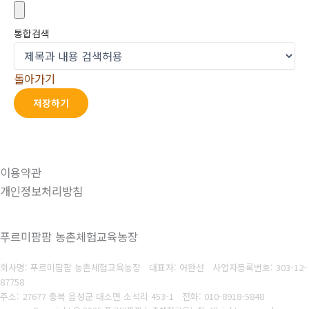
통합검색
돌아가기
저장하기
이용약관
개인정보처리방침
푸르미팜팜 농촌체험교육농장
회사명: 푸르미팜팜 농촌체험교육농장 대표자: 어완선
사업자등록번호:
303-12-
87758
주소: 27677 충북 음성군 대소면 소석리 453-1
전화:
010-8918-5848