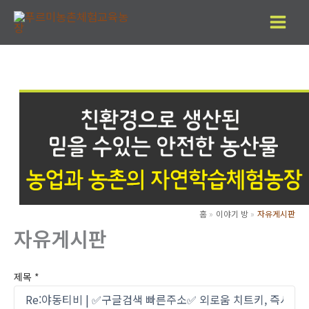
콘
텐
츠
로
건
너
뛰
기
홈
이야기 방
자유게시판
자유게시판
제목
*