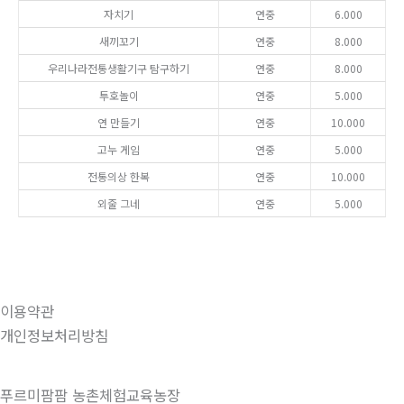
자치기
연중
6.000
새끼꼬기
연중
8.000
우리나라전통생활기구 탐구하기
연중
8.000
투호놀이
연중
5.000
연 만들기
연중
10.000
고누 게임
연중
5.000
전통의상 한복
연중
10.000
외줄 그네
연중
5.000
이용약관
개인정보처리방침
푸르미팜팜 농촌체험교육농장