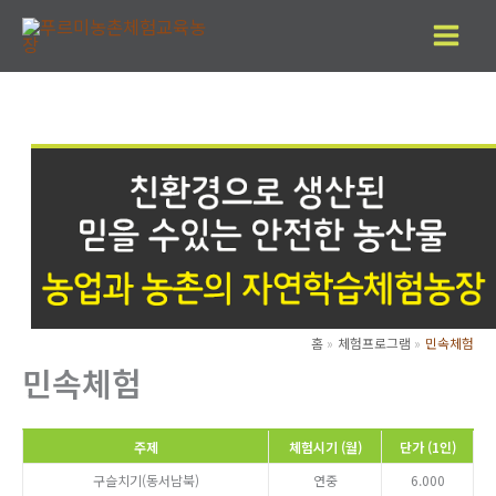
콘
텐
츠
로
건
너
뛰
기
홈
체험프로그램
민속체험
민속체험
주제
체험시기 (월)
단가 (1인)
구슬치기(동서남북)
연중
6.000