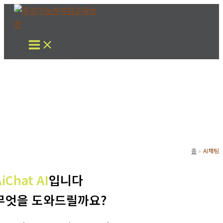
콘
텐
츠
로
건
너
뛰
기
홈
AI채팅
AiChat AI
입니다
무엇을 도와드릴까요?